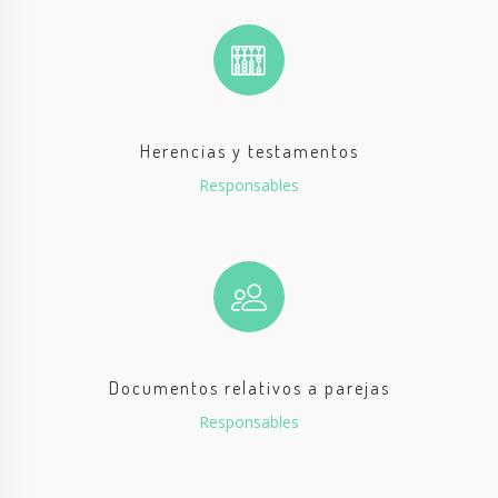
Herencias y testamentos
Responsables
Documentos relativos a parejas
Responsables