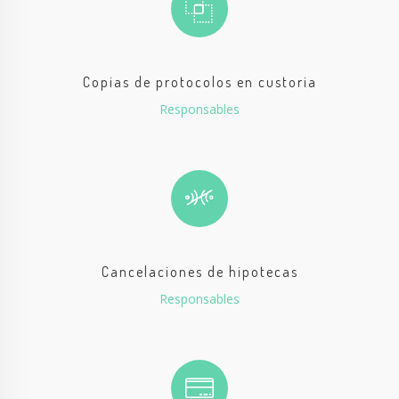
Copias de protocolos en custoria
Responsables
Cancelaciones de hipotecas
Responsables